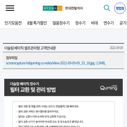
인기모음전
8월 특가할인
얼음정수기
정수기
비데
연수기
공기
더슬림 베이직 셀프관리형 고객안내문
2021-09-09
첨부파일
screencapture-hdquming-cs-noticeView-2021-09-09-09_33_18.jpg : 1.5MB
,