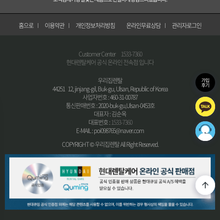
홈으로
이용약관
개인정보처리방침
온라인무료상담
관리자로그인
Customer Center
1533-7360
현대렌탈케어 공식 온라인 전속점 입니다
우리집렌탈
가입
후기
44251 12, jinjang-gil, Buk-gu, Ulsan, Republic of Korea
사업자번호 : 460-31-00787
통신판매번호 : 2020-buk-gu,Ulsan-0453호
대표자 : 김순옥
대표번호 :
1533-7360
E-MAIL : poi098765@naver.com
COPYRIGHT © 우리집렌탈 All Right Reserved.