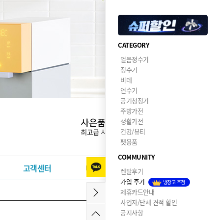
CATEGORY
얼음정수기
정수기
비데
연수기
공기청정기
주방가전
생활가전
건강/뷰티
펫용품
COMMUNITY
고객센터
이달의혜택
렌탈후기
가입 후기
냉장고 추첨
제휴카드안내
사업자/단체 견적 할인
공지사항
2020-05-12