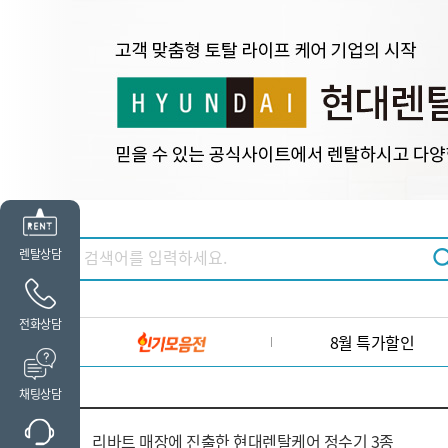
렌탈상담
전화상담
8월 특가할인
채팅상담
리바트 매장에 진출한 현대렌탈케어 정수기 3종