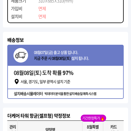
제품크기
310 X 685 X 310(mm)
가입비
면제
설치비
면제
배송정보
08월07일(금) 출고 상품 입니다.
지금 주문 시 08월08일(토)
설치 됩니다.
08월08일(토) 도착 확률
97%
서울, 경기도, 일부 광역시 설치 기준
설치배송시뮬레이터
빅데이터 분석을 통한 설치 배송일 예측 시스템
더케어 타워 항균(셀프형) 약정정보
기간한정특가
관리
8월특별
카드
약정명