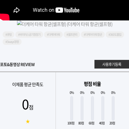
#큐밍
#바이러스공기청정기
#더케어타워
#셀프관리
#더케어 타워 항균
#360도흡입
#3ways청정
포토&동영상 REVIEW
사용후기등록
평점 비율
이제품 평균 만족도
0%
0%
0%
0%
0%
0
점
★
100점
80점
60점
40점
20점