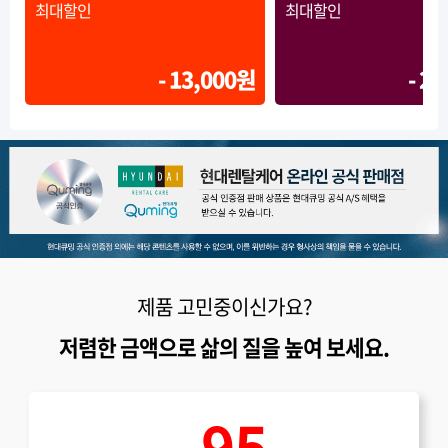
최대할인
최대할인
- 13,000원
- 2
제품 고민중이신가요?
저렴한 금액으로 삶의 질을 높여 보세요.
95