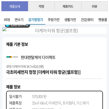
제품상세
약정
제휴카드
리뷰
3초 간편 견적 받기 →
2026년 07월 생산
비데
연수기
공기청정기
주방가전
생활가전
건강/뷰티
펫용품
1,120 명이 구매
제품 기본 정보
현대렌탈케어 다이렉트
큐밍 더케어 타워 34.7㎡(10.5평)
극초미세먼지 청정 [더케어 타워 항균(셀프형)]
제품 정보
일시불가
570,000 원
제품특징
33㎡~66㎡, 미세먼지, 프리필터, 가스제거