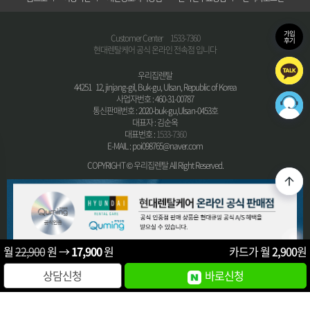
가입
Customer Center
1533-7360
후기
현대렌탈케어 공식 온라인 전속점 입니다
우리집렌탈
44251 12, jinjang-gil, Buk-gu, Ulsan, Republic of Korea
사업자번호 : 460-31-00787
통신판매번호 : 2020-buk-gu,Ulsan-0453호
대표자 : 김순옥
대표번호 :
1533-7360
E-MAIL : poi098765@naver.com
COPYRIGHT © 우리집렌탈 All Right Reserved.
월
22,900
원 →
17,900
원
카드가 월
2,900
원
상담신청
바로신청