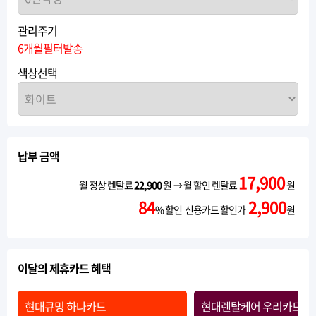
관리주기
6개월필터발송
색상선택
납부 금액
17,900
월 정상 렌탈료
22,900
원 → 월 할인 렌탈료
원
84
2,900
% 할인 신용카드 할인가
원
이달의 제휴카드 혜택
현대큐밍 하나카드
현대렌탈케어 우리카드Ⅱ