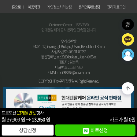
홈으로
이용약관
개인정보처리방침
온라인무료상담
관리자로그인
가입
Customer Center
1533-7360
후기
현대렌탈케어 공식 온라인 전속점 입니다
우리집렌탈
44251 12, jinjang-gil, Buk-gu, Ulsan, Republic of Korea
사업자번호 : 460-31-00787
통신판매번호 : 2020-buk-gu,Ulsan-0453호
대표자 : 김순옥
대표번호 :
1533-7360
E-MAIL : poi098765@naver.com
COPYRIGHT © 우리집렌탈 All Right Reserved.
프로모션
13개월반값
행사
월
27,900
원 →
13,950
원
카드가 월
0
원
상담신청
바로신청