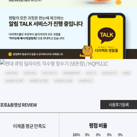
#현대큐밍
#딜라이트
#직수정수기
#현대렌탈케어
#정수기
#냉온정수기
#렌탈
#HQPS11CY0E
#HQPS11CG0E
#HQPS11C20E
#HQPS11C
포토&동영상 REVIEW
사용후기등록
평점 비율
이제품 평균 만족도
100%
0%
0%
0%
0%