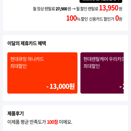
13,950
월 정상 렌탈료
27,900
원 → 월 할인 렌탈료
원
100
0
% 할인 신용카드 할인가
원
이달의 제휴카드 혜택
현대큐밍 하나카드
현대렌탈케어 우리카드Ⅱ
최대할인
최대할인
- 13,000원
- 2
제품후기
이제품 평균 만족도가
100점
이에요.