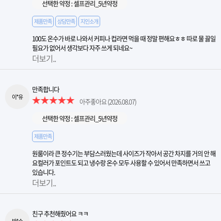
선택한 약정 : 셀프관리_5년약정
제품만족
상담만족
지인소개
100도 온수가 바로 나와서 커피나 컵라면 먹을 때 정말 편해요ㅎㅎ 따로 물 끓일
필요가 없어서 생각보다 자주 쓰게 되네요~
더보기..
만족합니다
이*유
아주좋아요
(2026.08.07)
선택한 약정 : 셀프관리_5년약정
제품만족
원룸이라 큰 정수기는 부담스러웠는데 사이즈가 작아서 공간 차지를 거의 안 해
요컬러가 포인트도 되고 냉수랑 온수 모두 사용할 수 있어서 만족하면서 쓰고
있습니다.
더보기..
친구 추천해줬어요 ㅋㅋ