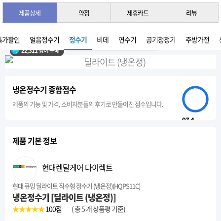
제품상세
약정
제휴카드
리뷰
3초 간편 견적 받기 →
2026년 07월 생산
 특가할인
얼음정수기
정수기
비데
연수기
공기청정기
주방가전
22,311 명이 구매
냉온정수기 종합점수
제품의 기능 및 가격, 소비자분들의 후기로 만들어진 점수입니다.
97.4
제품 기본 정보
현대렌탈케어 다이렉트
현대 큐밍 딜라이트 직수형 정수기 (냉온정)(HQPS11C)
냉온정수기 [딜라이트 (냉온정)]
★★★★★
100
점
( 총 5 개 상품평 기준)