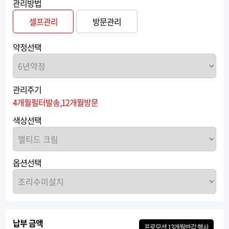
관리방법
셀프관리
방문관리
약정선택
관리주기
4개월필터발송,12개월방문
색상선택
옵션선택
납부 금액
프로모션
13개월반값
행사