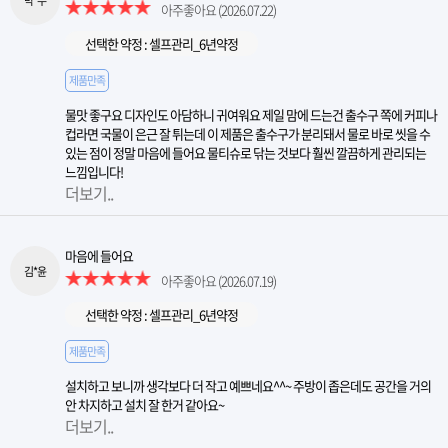
박*수
아주좋아요
(2026.07.22)
선택한 약정 : 셀프관리_6년약정
제품만족
물맛 좋구요 디자인도 아담하니 귀여워요 제일 맘에 드는건 출수구 쪽에 커피나
컵라면 국물이 은근 잘 튀는데 이 제품은 출수구가 분리돼서 물로 바로 씻을 수
있는 점이 정말 마음에 들어요 물티슈로 닦는 것보다 훨씬 깔끔하게 관리되는
느낌입니다!
더보기..
마음에 들어요
김*윤
아주좋아요
(2026.07.19)
선택한 약정 : 셀프관리_6년약정
제품만족
설치하고 보니까 생각보다 더 작고 예쁘네요^^~ 주방이 좁은데도 공간을 거의
안 차지하고 설치 잘 한거 같아요~
더보기..