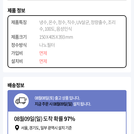
제품 정보
제품특징
냉수, 온수, 정수, 직수, UV살균, 정량출수, 조리
수, 100도, 음성인식
제품크기
150 X 405 X 393 mm
정수방식
나노필터
가입비
면제
설치비
면제
배송정보
08월08일(토) 출고 상품 입니다.
지금 주문 시 08월09일(일)
설치 됩니다.
08월09일(일) 도착 확률
97%
서울, 경기도, 일부 광역시 설치 기준