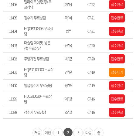
딜라이트 (냉온정) 무
11406
이*남
07-22
접수완료
료상담
11405
정수기 무료상담
곽*하
07-21
접수완료
HQCB300B0B 무료상
11404
법**
07-21
접수완료
담
더슬림 마이핏 (냉온
11403
전*옥
07-20
접수완료
정) 무료상담
11402
주방가전 무료상담
박*균
07-20
접수완료
HQPD11CC0G 무료상
11401
안*문
07-19
접수대기
담
11400
얼음정수기 무료상담
정*해
07-19
접수완료
HDC9300B0F 무료상
11399
이*창
07-16
접수완료
담
11398
정수기 무료상담
조*철
07-16
접수완료
처음
이전
1
2
3
다음
끝