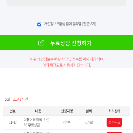
개인정보 취급방침에 동의함.
[전문보기]
무료상담 신청하기
※ 위 개인정보는 렌탈 상담 및 접수를 위해 저장 되며,
이외 목적으로 사용하지 않습니다.
Total :
11,437
건
번호
내용
신청자명
날짜
처리상태
더퓨어 베이직 (카운
11417
강*숙
07-28
접수완료
터) 무료상담