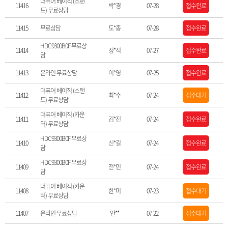
더퓨어 베이직 (스탠
11416
박*경
07-28
접수완료
드) 무료상담
11415
무료상담
도*종
07-28
접수완료
HDC9300B0F 무료상
11414
정*석
07-27
접수완료
담
11413
온라인 무료상담
이*영
07-25
접수완료
더퓨어 베이직 (스탠
11412
최*수
07-24
접수대기
드) 무료상담
더퓨어 베이직 (카운
11411
김*진
07-24
접수완료
터) 무료상담
HDC9300B0F 무료상
11410
신*길
07-24
접수완료
담
HDC9300B0F 무료상
11409
전*민
07-24
접수완료
담
더퓨어 베이직 (카운
11408
한*미
07-23
접수대기
터) 무료상담
11407
온라인 무료상담
안**
07-22
접수대기