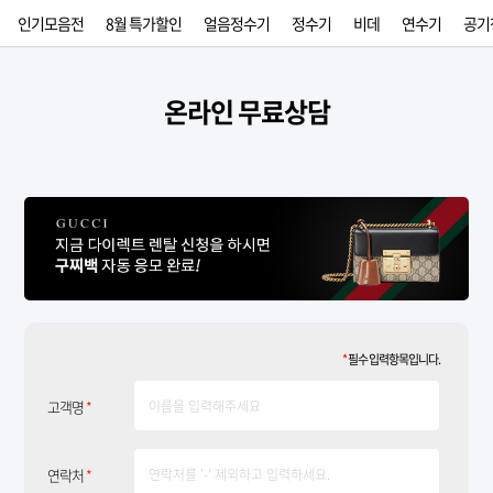
인기모음전
8월 특가할인
얼음정수기
정수기
비데
연수기
공기
온라인 무료상담
*
필수 입력항목입니다.
고객명
*
연락처
*