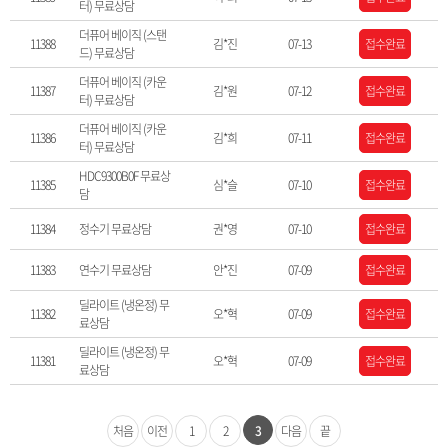
터) 무료상담
더퓨어 베이직 (스탠
11388
김*진
07-13
접수완료
드) 무료상담
더퓨어 베이직 (카운
11387
김*원
07-12
접수완료
터) 무료상담
더퓨어 베이직 (카운
11386
김*희
07-11
접수완료
터) 무료상담
HDC9300B0F 무료상
11385
심*슬
07-10
접수완료
담
11384
정수기 무료상담
권*영
07-10
접수완료
11383
연수기 무료상담
안*진
07-09
접수완료
딜라이트 (냉온정) 무
11382
오*혁
07-09
접수완료
료상담
딜라이트 (냉온정) 무
11381
오*혁
07-09
접수완료
료상담
처음
이전
1
2
3
다음
끝