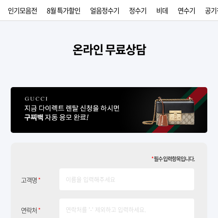
인기모음전
8월 특가할인
얼음정수기
정수기
비데
연수기
공기
온라인 무료상담
*
필수 입력항목입니다.
고객명
*
연락처
*