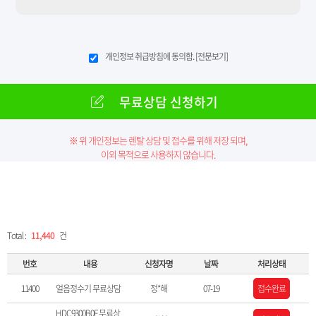
개인정보 취급방침에 동의함.
[전문보기]
무료상담 신청하기
※ 위 개인정보는 렌탈 상담 및 접수를 위해 저장 되며,
이외 목적으로 사용하지 않습니다.
Total :
11,440
건
번호
내용
신청자명
날짜
처리상태
11400
얼음정수기 무료상담
정*해
07-19
접수완료
HDC9300B0F 무료상