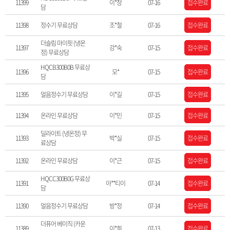
11399
이*창
07-16
접수완료
담
11398
정수기 무료상담
조*철
07-16
접수완료
더슬림 마이핏 (냉온
11397
강*숙
07-15
접수완료
정) 무료상담
HQCB300B0B 무료상
11396
모*
07-15
접수완료
담
11395
얼음정수기 무료상담
이*길
07-15
접수완료
11394
온라인 무료상담
이*민
07-15
접수완료
딜라이트 (냉온정) 무
11393
박*실
07-15
접수완료
료상담
11392
온라인 무료상담
이*근
07-15
접수완료
HQCC300B0G 무료상
11391
아**티이
07-14
접수완료
담
11390
얼음정수기 무료상담
방*정
07-14
접수완료
더퓨어 베이직 (카운
11389
이*희
07-13
접수완료