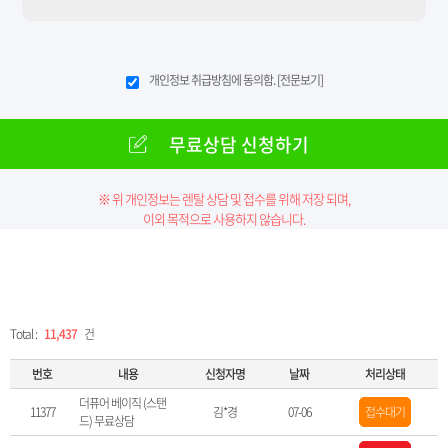
개인정보 취급방침에 동의함.
[전문보기]
무료상담 신청하기
※ 위 개인정보는 렌탈 상담 및 접수를 위해 저장 되며,
이외 목적으로 사용하지 않습니다.
Total :
11,437
건
번호
내용
신청자명
날짜
처리상태
더퓨어 베이직 (스탠
11377
김*경
07-06
접수대기
드) 무료상담