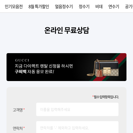
인기모음전
8월 특가할인
얼음정수기
정수기
비데
연수기
공기
온라인 무료상담
*
필수 입력항목입니다.
고객명
*
연락처
*