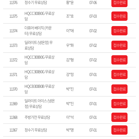
11376
정수기 무료상담
황*윤
07-06
접수완료
HQCC300B0G 무료상
11375
조*호
07-03
접수완료
담
더퓨어 베이직 (카운
11374
이*애
07-02
접수완료
터) 무료상담
딜라이트 (냉온정) 무
11373
우*화
07-02
접수완료
료상담
HQCC300B0G 무료상
11372
김*형
07-02
접수완료
담
HQCC300B0G 무료상
11371
강*정
07-01
접수완료
담
HQCB300B0B 무료상
11370
박*진
07-01
접수완료
담
딜라이트 아이스 (냉온
11369
박*진
07-01
접수완료
정) 무료상담
11368
주방가전 무료상담
이*석
07-01
접수완료
11367
정수기 무료상담
박*명
07-01
접수완료