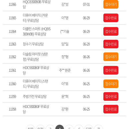
HQCB300B0B 무료상
11366
김*성
07-01
접수대기
담
더퓨어 베이직 (카운
11365
이*영
06-29
접수완료
터) 무료상담
더클린 스마트 (HQBS
11364
(**기술
06-29
접수완료
300W0B) 무료상담
11363
정수기 무료상담
임*일
06-29
접수완료
더슬림 마이핏 (냉온
11362
정*형
06-26
접수대기
정) 무료상담
HDC9300B0F 무료상
11361
주** 원준
06-26
접수완료
담
더퓨어 베이직 (스탠
11360
이*호
06-25
접수대기
드) 무료상담
11359
주방가전 무료상담
윤*희
06-25
접수완료
HDC9300B0F 무료상
11358
김*환
06-25
접수완료
담