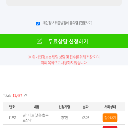
개인정보 취급방침에 동의함.
[전문보기]
무료상담 신청하기
※ 위 개인정보는 렌탈 상담 및 접수를 위해 저장 되며,
이외 목적으로 사용하지 않습니다.
Total :
11,437
건
번호
내용
신청자명
날짜
처리상태
딜라이트 (냉온정) 무
11357
경*민
06-25
접수대기
료상담