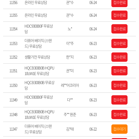
11356
온라인 무료상담
권*수
06-24
접수완료
11355
온라인 무료상담
권*수
06-24
접수완료
HDC9300B0F 무료상
11354
노*
06-24
접수완료
담
더퓨어 베이직 (스탠
11353
이*주
06-23
접수완료
드) 무료상담
11352
생활가전 무료상담
한*지
06-23
접수완료
HQCB300B0B HQPU
11351
권*미
06-23
접수완료
10UW1E 무료상담
HQCB300B0B 무료상
11350
레**어코리아
06-23
접수완료
담
HDC9300B0F 무료상
11349
다**
06-23
접수완료
담
HQCB300B0B HQPU
11348
주** 원준
06-23
접수완료
10UW1E 무료상담
더퓨어 베이직 (스탠
11347
김*태
06-22
접수대기
드) 무료상담