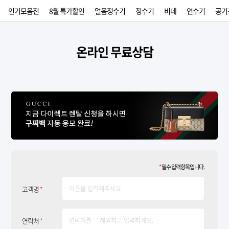
인기모음전
8월 특가할인
얼음정수기
정수기
비데
연수기
공기
온라인 무료상담
*
필수 입력항목입니다.
고객명
*
연락처
*