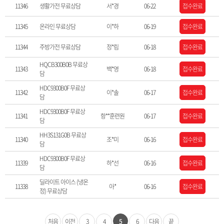
11346
생활가전 무료상담
서*경
06-22
접수완료
11345
온라인 무료상담
이*하
06-19
접수완료
11344
주방가전 무료상담
정*림
06-18
접수완료
HQCB300B0B 무료상
11343
백*영
06-18
접수완료
담
HDC9300B0F 무료상
11342
이*솔
06-17
접수완료
담
HDC9300B0F 무료상
11341
항**훈련원
06-17
접수완료
담
HH3S131G0B 무료상
11340
조*미
06-16
접수완료
담
HDC9300B0F 무료상
11339
하*선
06-16
접수완료
담
딜라이트 아이스 (냉온
11338
아*
06-16
접수완료
정) 무료상담
처음
이전
3
4
5
6
다음
끝