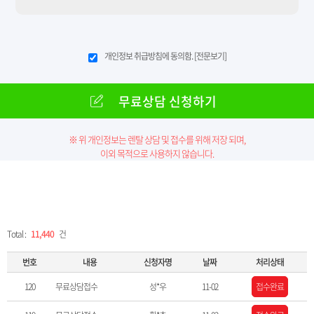
개인정보 취급방침에 동의함.
[전문보기]
무료상담 신청하기
※ 위 개인정보는 렌탈 상담 및 접수를 위해 저장 되며,
이외 목적으로 사용하지 않습니다.
Total :
11,440
건
번호
내용
신청자명
날짜
처리상태
120
무료상담접수
성*우
11-02
접수완료