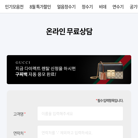
인기모음전
8월 특가할인
얼음정수기
정수기
비데
연수기
공기
온라인 무료상담
*
필수 입력항목입니다.
고객명
*
연락처
*