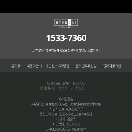
1533-7360
고객님께 가장 알맞은 제품으로 친절하게 상담드리겠습니다.
홈으로
이용약관
개인정보처리방침
온라인무료상담
관리자로그인
Customer Center
1533-7360
현대렌탈케어 공식 온라인 전속점 입니다
우리집렌탈
44251 12, jinjang-gil, Buk-gu, Ulsan, Republic of Korea
사업자번호 : 460-31-00787
통신판매번호 : 2020-buk-gu,Ulsan-0453호
대표자 : 김순옥
대표번호 :
1533-7360
E-MAIL : poi098765@naver.com