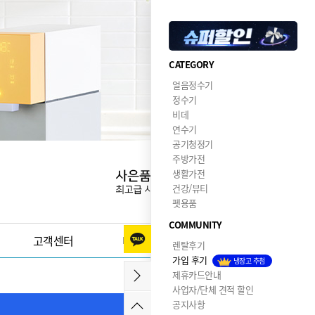
CATEGORY
얼음정수기
정수기
비데
연수기
공기청정기
주방가전
생활가전
건강/뷰티
펫용품
COMMUNITY
고객센터
이달의혜택
렌탈후기
가입 후기
냉장고 추첨
제휴카드안내
사업자/단체 견적 할인
공지사항