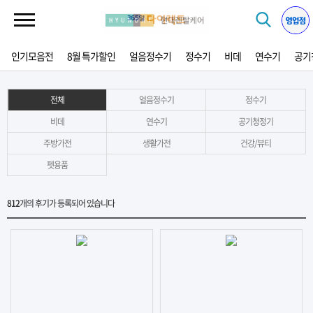
인기모음전
8월 특가할인
얼음정수기
정수기
비데
연수기
공기
전체
얼음정수기
정수기
비데
연수기
공기청정기
주방가전
생활가전
건강/뷰티
펫용품
812
개의 후기가 등록되어 있습니다