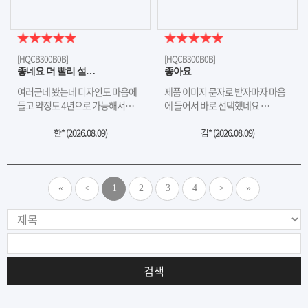
[HQCB300B0B]
[HQCB300B0B]
좋네요 더 빨리 설…
좋아요
여러군데 봤는데 디자인도 마음에
제품 이미지 문자로 받자마자 마음
들고 약정도 4년으로 가능해서…
에 들어서 바로 선택했네요 …
한* (
2026.08.09
)
김* (
2026.08.09
)
«
<
1
2
3
4
>
»
검색