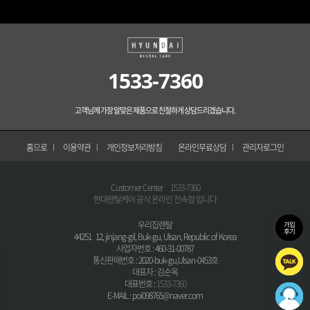
1533-7360
고객님께 가장 알맞은 제품으로 친절하게 상담드리겠습니다.
홈으로
이용약관
개인정보처리방침
온라인무료상담
관리자로그인
Customer Center
1533-7360
현대렌탈케어 공식 온라인 전속점 입니다
우리집렌탈
가입
후기
44251 12, jinjang-gil, Buk-gu, Ulsan, Republic of Korea
사업자번호 : 460-31-00787
통신판매번호 : 2020-buk-gu,Ulsan-0453호
대표자 : 김순옥
대표번호 :
1533-7360
E-MAIL : poi098765@naver.com