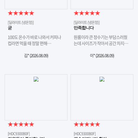
[딜라이트 (냉온정)]
[딜라이트 (냉온정)]
굳
만족합니다
100도 온수가 바로 나와서 커피나
원룸이라 큰 정수기는 부담스러웠
컵라면 먹을 때 정말 편해…
는데 사이즈가 작아서 공간 차지…
김* (
2026.08.09
)
이* (
2026.08.09
)
[HDC9300B0F]
[HDC9300B0F]