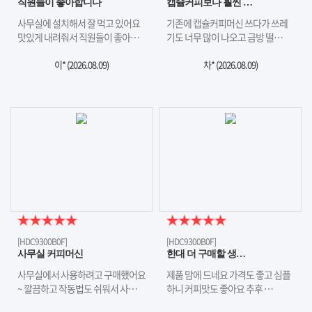
직원들이 좋아합니다
캡슐커피보다 훨씬 …
사무실에 설치해서 잘 먹고 있어요
기존에 캡슐커피머신 쓰다가 쓰레
맛있게 내려줘서 직원들이 좋아…
기도 너무 많이 나오고 금방 떨…
이* (
2026.08.09
)
차* (
2026.08.09
)
[HDC9300B0F]
[HDC9300B0F]
사무실 커피머신
한대 더 구매할 생…
사무실에서 사용하려고 구매했어요
제품 맘에 드네요 가격도 좋고 심플
~ 깔끔하고 작동법도 쉬워서 사…
하니 커피맛도 좋아요 추후 …