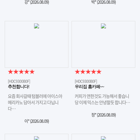
강* (
2026.08.09
)
박* (
2026.08.09
)
[HDC9300B0F]
[HDC9300B0F]
추천합니다!
우리집 홈카페~~
요즘 회사갈때 텀블러에 아이스아
커피가 연한것도 가능해서 좋습니
메리카노 담아서 가지고 다닙니
당 이제 믹스는 안녕할듯 합니다…
다…
정* (
2026.08.09
)
이* (
2026.08.09
)