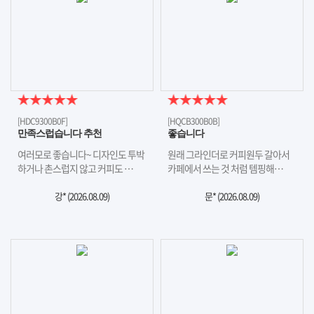
[HDC9300B0F]
[HQCB300B0B]
만족스럽습니다 추천
좋습니다
여러모로 좋습니다~ 디자인도 투박
원래 그라인더로 커피원두 갈아서
하거나 촌스럽지 않고 커피도 …
카페에서 쓰는 것 처럼 템핑해…
강* (
2026.08.09
)
문* (
2026.08.09
)