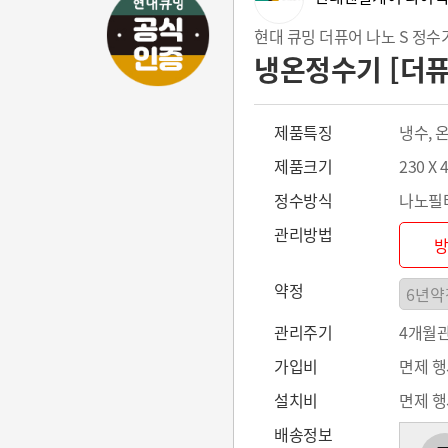
현대 큐밍 더퓨어 나노 S 정수기 
냉온정수기 [더퓨
제품특징
냉수, 
제품크기
230 X 
정수방식
나노필
관리방법
약정
관리주기
4개월
가입비
면제 
설치비
면제 
배송정보