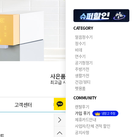
CATEGORY
얼음정수기
정수기
비데
연수기
공기청정기
주방가전
생활가전
건강/뷰티
펫용품
COMMUNITY
고객센터
이달의혜택
렌탈후기
가입 후기
냉장고 추첨
제휴카드안내
사업자/단체 견적 할인
공지사항
렉트