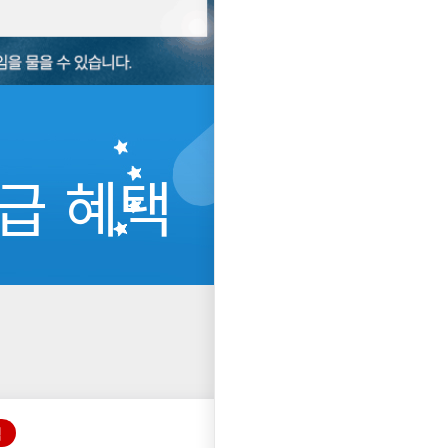
급 혜택
택