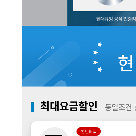
현
최대요금할인
동일조건 
할인혜택