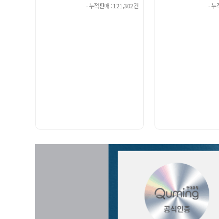
21,302건
- 누적판매 : 91,571건
- 누