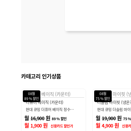
카테고리 인기상품
08월
08월
75 % 할인
89 % 할인
더슬림 마이핏 (냉온정)
더퓨어 베이직 (스탠
…
현대 큐밍 더슬림 마이핏 정수…
현대 큐밍 더퓨어 베
월
원
월
원
19,900
16,900
75 % 할인
89 
월
원
월
원
4,900
1,900
가
신용카드 할인가
신용카