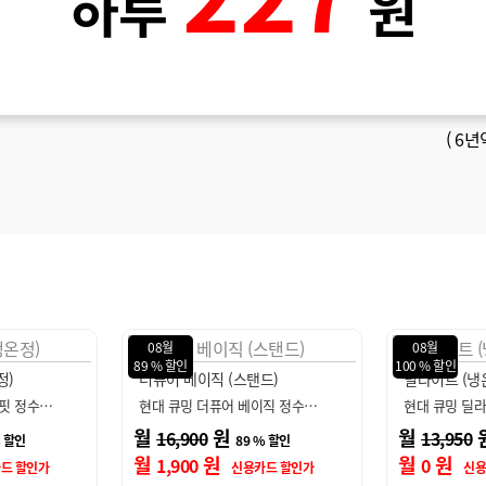
하루
원
(
6년
08월
08월
100 % 할인
94 % 할인
드)
딜라이트 (냉온정)
딜라이트 아이
이직 정수…
현대 큐밍 딜라이트 직수형 정…
현대 큐밍 딜
월
원
월
13,950
15,900
% 할인
100 % 할인
월
원
월
원
0
900
드 할인가
신용카드 할인가