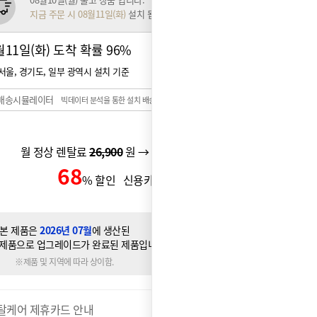
지금 주문 시 08월11일(화)
설치 됩니다.
월11일(화) 도착 확률
96%
서울, 경기도, 일부 광역시 설치 기준
배송시뮬레이터
빅데이터 분석을 통한 설치 배송일 예측 시스템
월 정상 렌탈료
26,900
원 → 월 할인 렌탈료
21,900
원
68
6,900
% 할인 신용카드 할인가
원
본 제품은
2026년 07월
에 생산된
제품으로 업그레이드가 완료된 제품입니다.
※제품 및 지역에 따라 상이함.
탈케어 제휴카드 안내
더보기