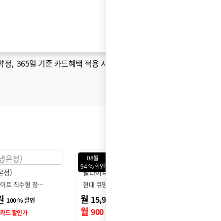
약정
, 365일 기준 카드혜택 적용 시 )
08월
08월
89 % 할인
75 % 
 (직수형)
더퓨어 베이직 (카운터)
더슬림
라이트 아이 직수…
현대 큐밍 더퓨어 베이직 정수…
현대 
원
월
원
월
16,900
19
94 % 할인
89 % 할인
월
원
월
1,900
4,
신용카드 할인가
신용카드 할인가