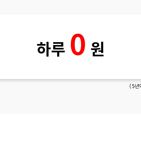
0
하루
원
(
5년