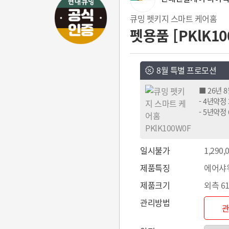
큐밍 펫키지 스마트 케어홈
펫용품 [PKlK10
8월 특별 프로모션
■ 26년 
- 4년약정
- 5년약정
일시불가
1,290,
제품특징
에어샤워
제품크기
외측 61
관리방법