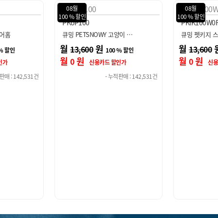
08월
08월
100 % 할인
100 % 할인
PKlK100W0F
PKoP100
양이 …
큐밍 펫키지 스마트 케어홈
큐밍 PETSN
월
원
월
13,600
13,600
 % 할인
100 % 할인
월
원
월
원
0
0
인가
신용카드 할인가
신용
판매 : 142,531건
- 누적판매 : 142,531건