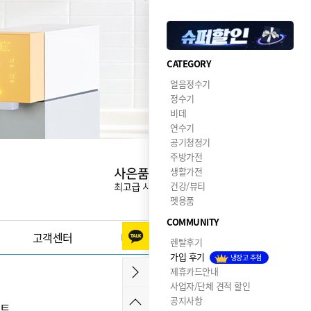
CATEGORY
얼음정수기
정수기
비데
연수기
공기청정기
주방가전
생활가전
건강/뷰티
펫용품
COMMUNITY
고객센터
이달의혜택
렌탈후기
가입 후기
냉장고 추첨
제휴카드안내
사업자/단체 견적 할인
공지사항
렉트