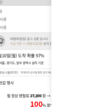
음
행사중
행사중
08월09일(일) 출고 상품 입니다.
지금 주문 시 08월10일(월)
설치 됩니다.
월10일(월) 도착 확률
97%
서울, 경기도, 일부 광역시 설치 기준
배송시뮬레이터
빅데이터 분석을 통한 설치 배송일 예측 시스템
반값
행사
월 정상 렌탈료
27,200
원 → 월 할인 렌탈료
13,600
원
100
0
% 할인 신용카드 할인가
원