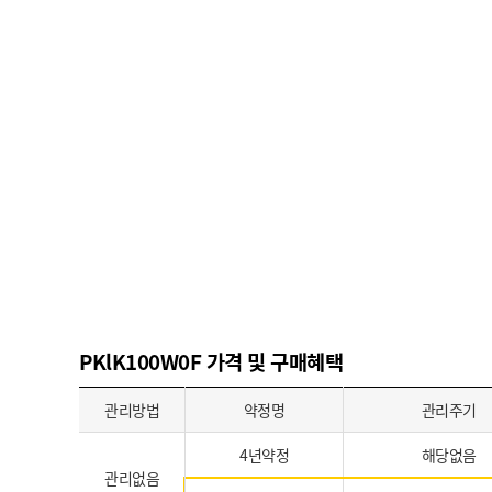
PKlK100W0F 가격 및 구매혜택
관리방법
약정명
관리주기
4년약정
해당없음
관리없음