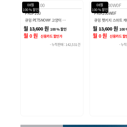
08월
08월
100 % 할인
100 % 할인
PKlK100W0F
PKoP100
큐밍 펫키지 스마트 케어홈
큐밍 PETSNOWY 고
월
원
월
원
13,600
13,600
100 % 할인
100
월
원
월
원
0
0
신용카드 할인가
신용카드 할
42,531건
- 누적판매 : 142,531건
- 누적