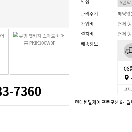
약정
관리주기
해당없
가입비
면제 
설치비
면제 
배송정보
08
33-7360
설치
현대렌탈케어 프로모션
6개월