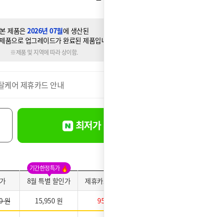
본 제품은
2026년 07월
에 생산된
제품으로 업그레이드가 완료된 제품입니다.
※제품 및 지역에 따라 상이함.
탈케어 제휴카드 안내
더보기
최저가 바로신청
기간한정특가
가
8월 특별 할인가
제휴카드 적용가
약정만족도
0 원
15,950 원
950 원