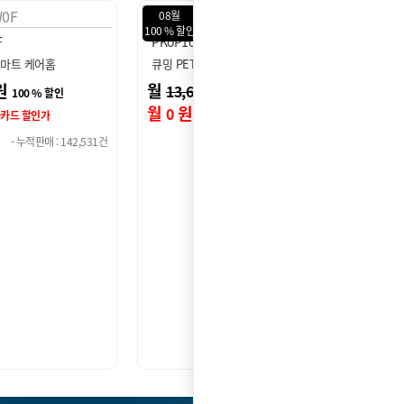
08월
08월
100 % 할인
100 % 
PKlK100W0F
PKoP
OWY 고양이 …
큐밍 펫키지 스마트 케어홈
큐밍 P
원
월
원
월
13,600
13
100 % 할인
100 % 할인
월
원
월
0
0
카드 할인가
신용카드 할인가
- 누적판매 : 142,531건
- 누적판매 : 142,531건