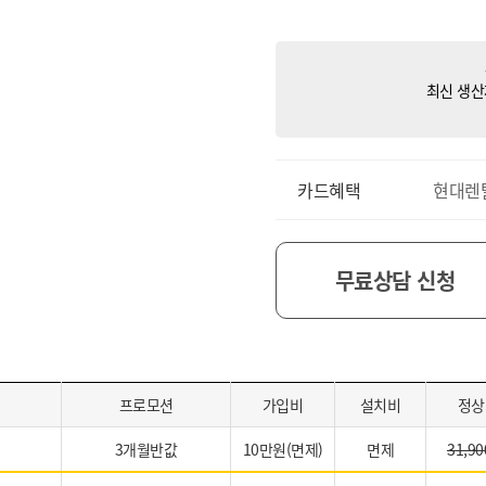
최신 생산
카드혜택
현대렌
무료상담 신청
프로모션
가입비
설치비
정상
3개월반값
10만원(면제)
면제
31,90