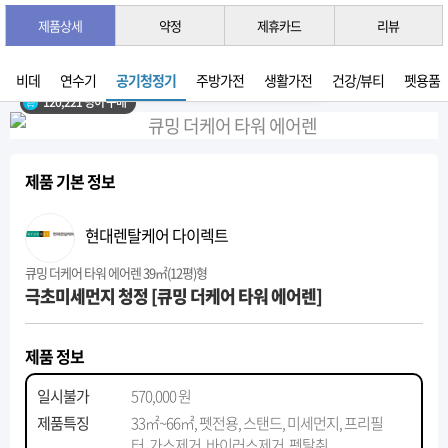
제품상세
약정
제휴카드
리뷰
3초 간편 견적 받기 →
2026년 07월 생산
비데
연수기
공기청정기
주방가전
생활가전
건강/뷰티
펫용품
120,221 명이 구매
제품 기본 정보
현대렌탈케어 다이렉트
큐밍 더케어 타워 에어렌 39㎡(12평)형
극초미세먼지 청정 [큐밍 더케어 타워 에어렌]
제품 정보
일시불가
570,000 원
제품특징
33㎡~66㎡, 펫전용, 스탠드, 미세먼지, 프리필
터, 가스제거, 바이러스제거, 펫탈취