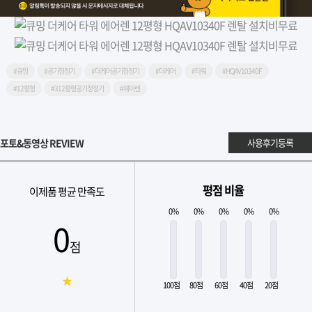
#큐밍
#공기청정기
#더케어공기청정기
#더케어
#타워
#HQAV10340F
#12평형
#312평형공기청정기
#에어렌
포토&동영상 REVIEW
사용후기등록
평점 비율
이제품 평균 만족도
0%
0%
0%
0%
0%
0
점
★
100점
80점
60점
40점
20점