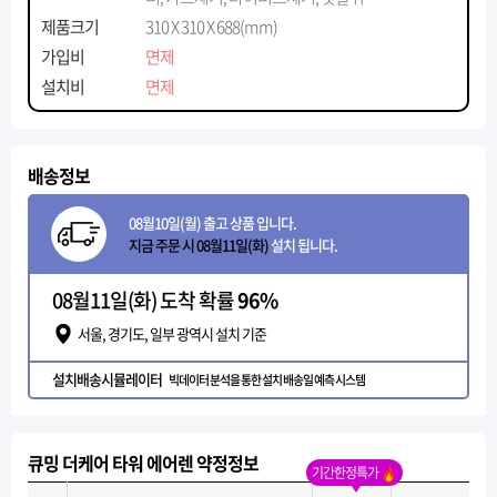
제품크기
310 X 310 X 688(mm)
가입비
면제
설치비
면제
배송정보
08월10일(월) 출고 상품 입니다.
지금 주문 시 08월11일(화)
설치 됩니다.
08월11일(화) 도착 확률
96%
서울, 경기도, 일부 광역시 설치 기준
설치배송시뮬레이터
빅데이터 분석을 통한 설치 배송일 예측 시스템
큐밍 더케어 타워 에어렌 약정정보
기간한정특가