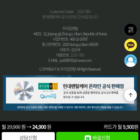
Customer Center
1533-7360
현대렌탈케어 공식 온라인 전속점 입니다
우리집렌탈
가입
후기
44251 12, jinjang-gil, Buk-gu, Ulsan, Republic of Korea
사업자번호 : 460-31-00787
통신판매번호 : 2020-buk-gu,Ulsan-0453호
대표자 : 김순옥
대표번호 :
1533-7360
E-MAIL : poi098765@naver.com
COPYRIGHT © 우리집렌탈 All Right Reserved.
월
29,900
원 →
24,900
원
카드가 월
9,900
원
상담신청
바로신청