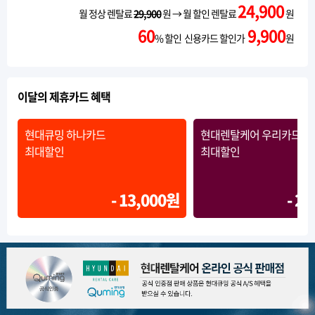
24,900
월 정상 렌탈료
29,900
원 → 월 할인 렌탈료
원
60
9,900
% 할인 신용카드 할인가
원
이달의 제휴카드 혜택
현대큐밍 하나카드
현대렌탈케어 우리카드Ⅱ
최대할인
최대할인
- 13,000원
- 2