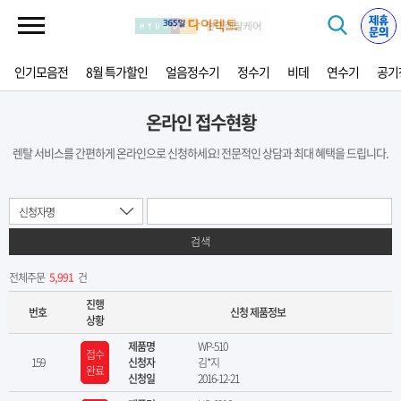
인기모음전
8월 특가할인
얼음정수기
정수기
비데
연수기
공기
온라인 접수현황
렌탈 서비스를 간편하게 온라인으로 신청하세요! 전문적인 상담과 최대 혜택을 드립니다.
신청자명
검색
전체주문
5,991
건
진행
번호
신청 제품정보
상황
제품명
WP-510
접수
159
신청자
김*지
완료
신청일
2016-12-21