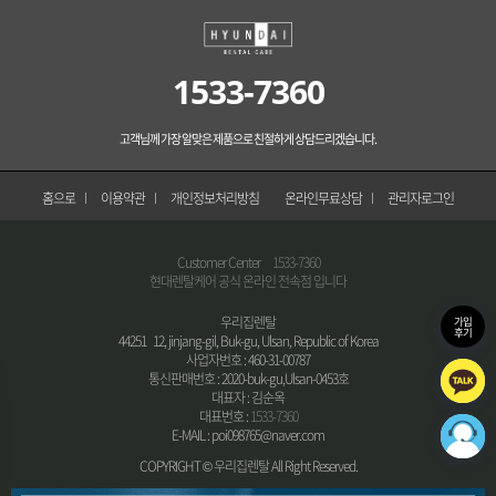
1533-7360
고객님께 가장 알맞은 제품으로 친절하게 상담드리겠습니다.
홈으로
이용약관
개인정보처리방침
온라인무료상담
관리자로그인
Customer Center
1533-7360
현대렌탈케어 공식 온라인 전속점 입니다
우리집렌탈
가입
후기
44251 12, jinjang-gil, Buk-gu, Ulsan, Republic of Korea
사업자번호 : 460-31-00787
통신판매번호 : 2020-buk-gu,Ulsan-0453호
대표자 : 김순옥
대표번호 :
1533-7360
E-MAIL : poi098765@naver.com
COPYRIGHT © 우리집렌탈 All Right Reserved.