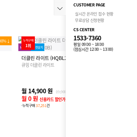
CUSTOMER PAGE
실시간 온라인 접수 현황
무료상담 신청현황
CS CENTER
1533-7360
00%↓
누적구매
100%↓
평일 09:00 ~ 18:00
2위
프로모션
MD추천
로켓설치
(점심시간 12:00 ~ 13:00)
더클린 살균케어 (HQB-P530W0D)
큐밍 더클린 살균케어
월 9,950 원
10개월 후 월
19,900
원
월 0 원
신용카드 할인가
·누적구매
1,998
건