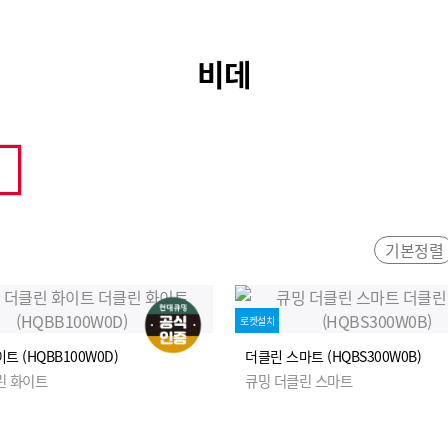
비데
기본정렬
로켓설치
트 (HQBB100W0D)
더클린 스마트 (HQBS300W0B)
린 화이트
큐밍 더클린 스마트