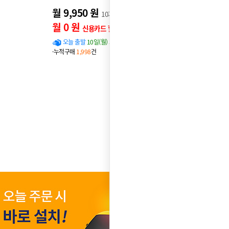
월 9,950 원
10개월 후 월
19,900
원
월 0 원
신용카드 할인가
오늘 출발
10일(월) 도착 확률
89%
·누적구매
1,998
건