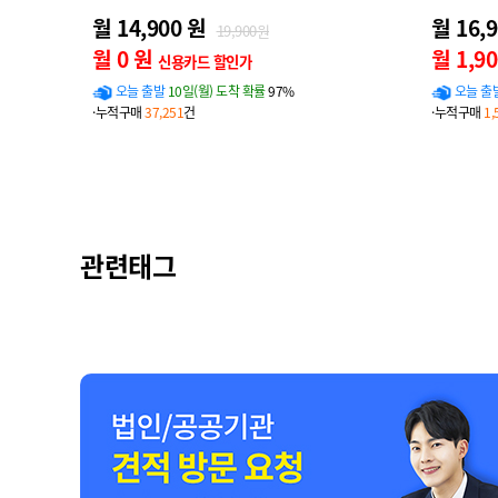
월 14,900 원
월 16,
19,900원
월 0 원
월 1,9
신용카드 할인가
오늘 출발
10일(월) 도착 확률
97%
오늘 출
·누적구매
37,251
건
·누적구매
1,
관련태그