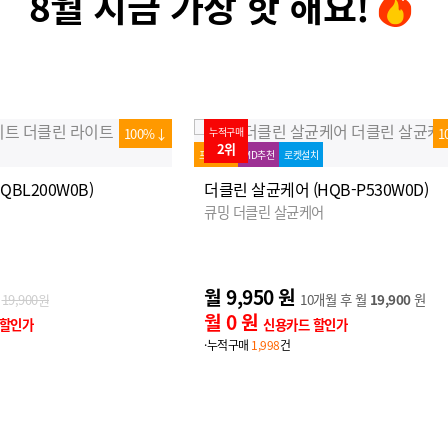
8월 지금 가장 핫 해요!
100%↓
누적구매
1
1위
치
MD추천
로켓설치
HQB-P530W0D)
더클린 라이트 (HQBL200W0B)
어
큐밍 더클린 라이트
월 14,900 원
0개월 후 월
19,900
원
19,900원
월 0 원
 할인가
신용카드 할인가
·누적구매
37,251
건