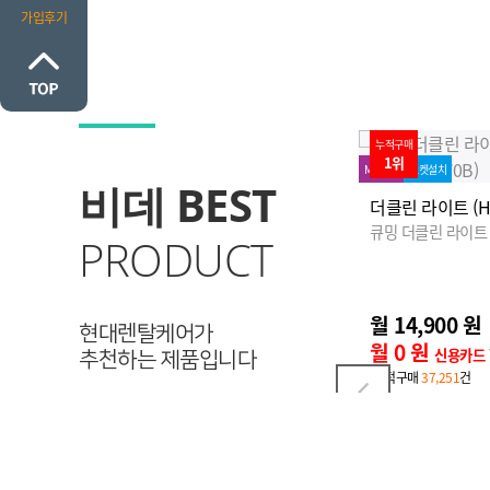
가입후기
누적구매
100%↓
누적구매
1위
2위
MD추천
로켓설치
프로모션
MD추천
로켓설
비데 BEST
더클린 라이트 (HQBL200W0B)
더클린 살균케어 (
큐밍 더클린 라이트
큐밍 더클린 살균케
PRODUCT
월 14,900 원
월 9,950 원
1
19,900원
현대렌탈케어가
월 0 원
월 0 원
신용카드 할인가
신용카드
추천하는 제품입니다
·누적구매
37,251
건
·누적구매
1,998
건