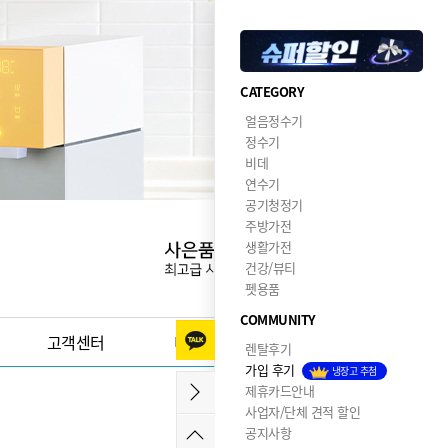
CATEGORY
얼음정수기
정수기
비데
연수기
공기청정기
주방가전
생활가전
건강/뷰티
펫용품
COMMUNITY
고객센터
이달의혜택
렌탈후기
가입 후기
냉장고 추첨
제휴카드안내
사업자/단체 견적 할인
공지사항