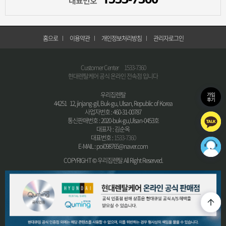
홈으로
이용약관
개인정보처리방침
관리자로그인
Customer Center
1533-7360
현대렌탈케어 공식 온라인 전속점 입니다
우리집렌탈
가입
후기
44251 12, jinjang-gil, Buk-gu, Ulsan, Republic of Korea
사업자번호 : 460-31-00787
통신판매번호 : 2020-buk-gu,Ulsan-0453호
대표자 : 김순옥
대표번호 :
1533-7360
E-MAIL : poi098765@naver.com
COPYRIGHT © 우리집렌탈 All Right Reserved.