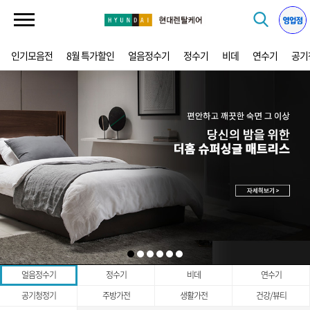
인기모음전
8월 특가할인
얼음정수기
정수기
비데
연수기
공기
얼음정수기
정수기
비데
연수기
공기청정기
주방가전
생활가전
건강/뷰티