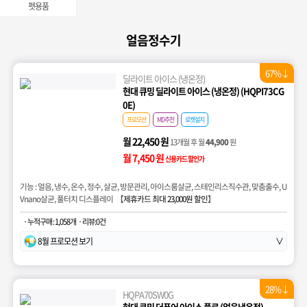
펫용품
얼음정수기
67%↓
딜라이트 아이스 (냉온정)
현대 큐밍 딜라이트 아이스 (냉온정) (HQPI73CG
0E)
프로모션
MD추천
로켓설치
월 22,450 원
13개월 후 월
44,900
원
월 7,450 원
신용카드 할인가
기능 : 얼음, 냉수, 온수, 정수, 살균, 방문관리, 아이스룸살균, 스테인리스직수관, 맞춤출수, U
Vnano살균, 풀터치 디스플레이 【
제휴카드 최대 23,000원 할인
】
· 누적구매 : 1,058개
· 리뷰:0건
8월 프로모션 보기
∨
28%↓
HQPA70SW0G
현대 큐밍 더퓨어 아이스 플로 (얼음냉온정)