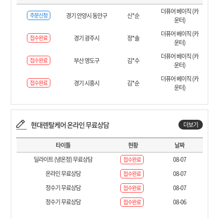
더퓨어 베이직 (카
주문신청
경기 안양시 동안구
신*순
운터)
더퓨어 베이직 (카
접수완료
경기 광주시
정*솔
운터)
더퓨어 베이직 (카
접수완료
부산 영도구
김*수
운터)
더퓨어 베이직 (카
접수완료
경기 시흥시
김*순
운터)
현대렌탈케어 온라인 무료상담
더보기
타이틀
현황
날짜
딜라이트 (냉온정) 무료상담
08-07
접수완료
온라인 무료상담
08-07
접수완료
정수기 무료상담
08-07
접수완료
정수기 무료상담
08-06
접수완료