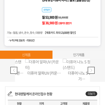
로켓설치
월 53,900 원
58,900원
월 38,900 원
신용카드 할인가
기능 : 얼음, 냉수, 온수, 정수, 대용량 【
제휴카드 최대 23,000원 할인
】
· 누적구매 : 556개
· 리뷰:0건
신제품
인기제품
V (스탠…
더퓨어 알파UV (카운…
더퓨어 나노 S 정수
더퓨어
기…
현대렌탈케어 온라인접수 현황
더보기
현황
지역
고객명
제품명